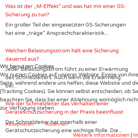
Was ist der „M-Effekt“ und was hat mit einer GS-
Sicherung zu tun?
Ein großer Teil der eingesetzten GS-Sicherungen
hat eine „träge“ Ansprechcharakteristik...
Welchen Belastungsstrom hält eine Sicherung
dauernd aus?
Wir benutzen Cookies
Jeder Belastungsstrom führt zu einer Erwärmung
Wir nutzen Cookies auf unserer Website. Einige von ihne
des Schmelzleiters. Auch wenn die Erwärmung
Seite, während andere uns helfen, diese Website und d
bei...
(Tracking Cookies). Sie können selbst entscheiden, ob S
beachten Sie, dass bei einer Ablehnung womöglich nicht
Wie der Schmelzleiter das Verhalten einer
zur Verfügung stehen.
Geräteschutzsicherung in der Praxis beeinflusst
Der Schmelzleiter hat innerhalb einer
Akzeptieren
Ablehnen
Gerätschutzsicherung eine wichtige Rolle. Die...
Weitere Informationen
|
I