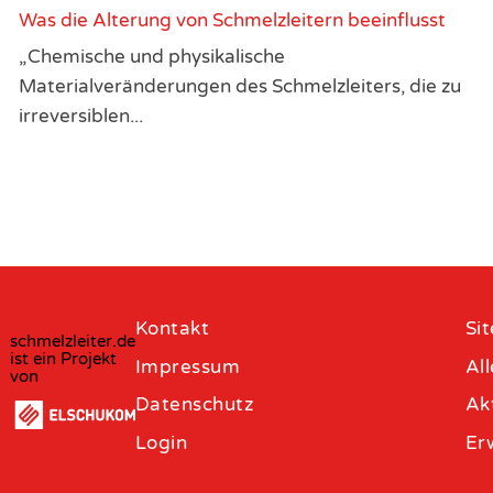
Was die Alterung von Schmelzleitern beeinflusst
„Chemische und physikalische
Materialveränderungen des Schmelzleiters, die zu
irreversiblen...
Kontakt
Si
schmelzleiter.de
ist ein Projekt
Impressum
All
von
Datenschutz
Ak
Login
Er