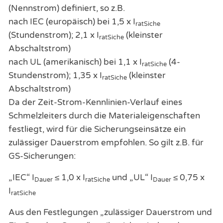
(Nennstrom) definiert, so z.B.
nach IEC (europäisch) bei 1,5 x I
ratSiche
(Stundenstrom); 2,1 x I
(kleinster
ratSiche
Abschaltstrom)
nach UL (amerikanisch) bei 1,1 x I
(4-
ratSiche
Stundenstrom); 1,35 x I
(kleinster
ratSiche
Abschaltstrom)
Da der Zeit-Strom-Kennlinien-Verlauf eines
Schmelzleiters durch die Materialeigenschaften
festliegt, wird für die Sicherungseinsätze ein
zulässiger Dauerstrom empfohlen. So gilt z.B. für
GS-Sicherungen:
„IEC“ I
≤ 1,0 x I
und „UL“ I
≤ 0,75 x
Dauer
ratSiche
Dauer
I
ratSiche
Aus den Festlegungen „zulässiger Dauerstrom und