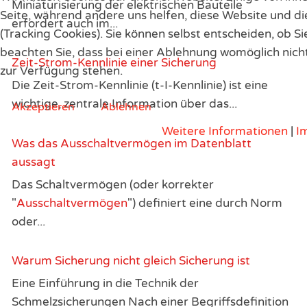
Miniaturisierung der elektrischen Bauteile
Seite, während andere uns helfen, diese Website und d
erfordert auch im...
(Tracking Cookies). Sie können selbst entscheiden, ob S
beachten Sie, dass bei einer Ablehnung womöglich nicht
Zeit-Strom-Kennlinie einer Sicherung
zur Verfügung stehen.
Die Zeit-Strom-Kennlinie (t-I-Kennlinie) ist eine
wichtige, zentrale Information über das...
Akzeptieren
Ablehnen
Weitere Informationen
|
I
Was das Ausschaltvermögen im Datenblatt
aussagt
Das Schaltvermögen (oder korrekter
"
Ausschaltvermögen
") definiert eine durch Norm
oder...
Warum Sicherung nicht gleich Sicherung ist
Eine Einführung in die Technik der
Schmelzsicherungen Nach einer Begriffsdefinition