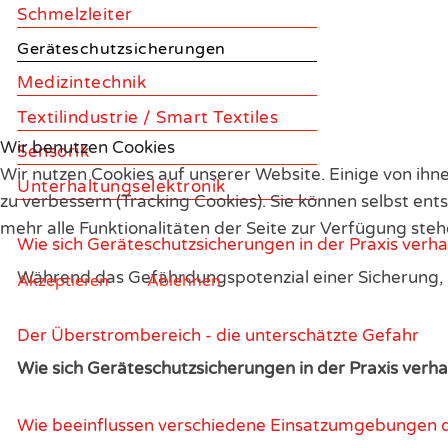
Schmelzleiter
Geräteschutzsicherungen
Medizintechnik
Textilindustrie / Smart Textiles
Wir benutzen Cookies
Sensorik
Wir nutzen Cookies auf unserer Website. Einige von ihn
Unterhaltungselektronik
zu verbessern (Tracking Cookies). Sie können selbst ent
mehr alle Funktionalitäten der Seite zur Verfügung steh
Wie sich Geräteschutzsicherungen in der Praxis verha
Während das Gefährdungspotenzial einer Sicherung, 
Akzeptieren
Ablehnen
Der Überstrombereich - die unterschätzte Gefahr
Wie sich Geräteschutzsicherungen in der Praxis verha
Wie beeinflussen verschiedene Einsatzumgebungen d