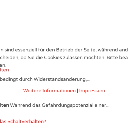
en sind essenziell für den Betrieb der Seite, während a
scheiden, ob Sie die Cookies zulassen möchten. Bitte be
en.
lten
bedingt durch Widerstandsänderung,...
Weitere Informationen
|
Impressum
lten
Während das Gefährdungspotenzial einer...
as Schaltverhalten?