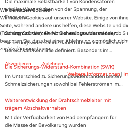
Die maximale Belastbarkeit von Kondensatoren
wird im Wesentlichen von der Spannung, der
Wir benutzen Cookies
Frequenz...
Wir nutzen Cookies auf unserer Website. Einige von ihne
Seite, während andere uns helfen, diese Website und d
(Tracking Cookies). Sie können selbst entscheiden, ob S
Schutzmaßnahmen mit Sicherungswiderständen
beachten Sie, dass bei einer Ablehnung womöglich nicht
Sicherungswiderstände haben oft nur einen kleinen
zur Verfügung stehen.
Bereich der Kennlinie definiert. Besonders im...
Akzeptieren
Ablehnen
Die Sicherungs-Widerstand-Kombination (SWK)
Weitere Informationen
|
I
Im Unterschied zu Sicherungswiderständen bieten
Schmelzsicherungen sowohl bei Fehlerströmen im...
Weiterentwicklung der Drahtschmelzleiter mit
trägem Abschaltverhalten
Mit der Verfügbarkeit von Radioempfängern für
die Masse der Bevölkerung wurden